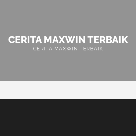
CERITA MAXWIN TERBAIK
CERITA MAXWIN TERBAIK