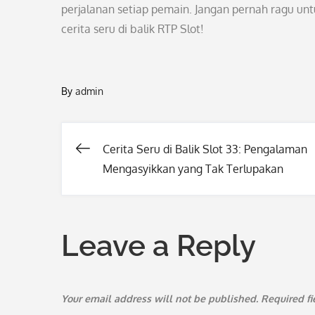
perjalanan setiap pemain. Jangan pernah ragu un
cerita seru di balik RTP Slot!
By
admin
Cerita Seru di Balik Slot 33: Pengalaman
Post
Mengasyikkan yang Tak Terlupakan
navigation
Leave a Reply
Your email address will not be published.
Required f