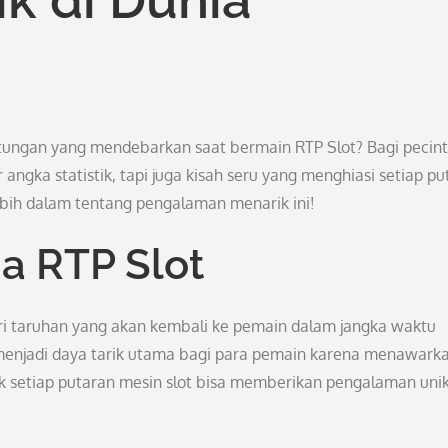
ngan yang mendebarkan saat bermain RTP Slot? Bagi pecinta
r angka statistik, tapi juga kisah seru yang menghiasi setiap p
bih dalam tentang pengalaman menarik ini!
a RTP Slot
ari taruhan yang akan kembali ke pemain dalam jangka waktu
t menjadi daya tarik utama bagi para pemain karena menawark
k setiap putaran mesin slot bisa memberikan pengalaman uni