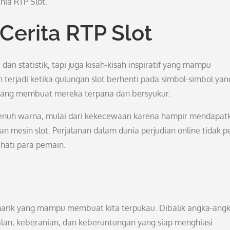
nia RTP Slot.
 Cerita RTP Slot
 dan statistik, tapi juga kisah-kisah inspiratif yang mampu
terjadi ketika gulungan slot berhenti pada simbol-simbol yan
yang membuat mereka terpana dan bersyukur.
penuh warna, mulai dari kekecewaan karena hampir mendapat
n mesin slot. Perjalanan dalam dunia perjudian online tidak 
 hati para pemain.
enarik yang mampu membuat kita terpukau. Dibalik angka-ang
alan, keberanian, dan keberuntungan yang siap menghiasi