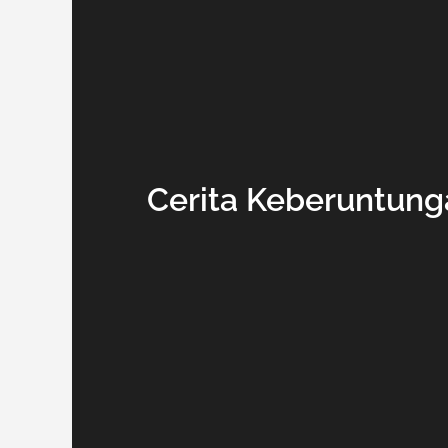
Cerita Keberuntunga