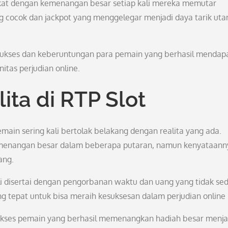
ekat dengan kemenangan besar setiap kali mereka memutar
ng cocok dan jackpot yang menggelegar menjadi daya tarik ut
sukses dan keberuntungan para pemain yang berhasil mendap
itas perjudian online.
lita di RTP Slot
main sering kali bertolak belakang dengan realita yang ada.
emenangan besar dalam beberapa putaran, namun kenyataann
ang.
li disertai dengan pengorbanan waktu dan uang yang tidak sedi
g tepat untuk bisa meraih kesuksesan dalam perjudian online i
ukses pemain yang berhasil memenangkan hadiah besar menja