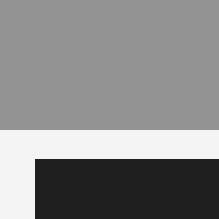
Skip
to
content