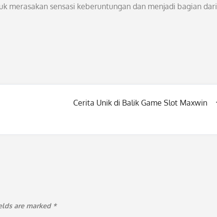
tuk merasakan sensasi keberuntungan dan menjadi bagian dari
Cerita Unik di Balik Game Slot Maxwin
ields are marked
*