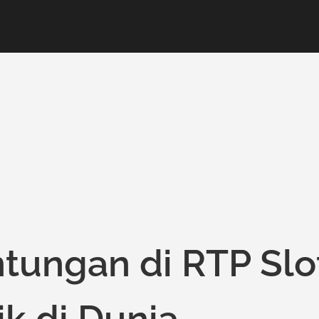
tungan di RTP Slo
k di Dunia