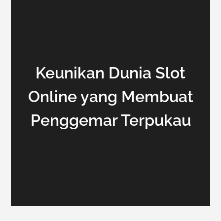
Keunikan Dunia Slot
Online yang Membuat
Penggemar Terpukau