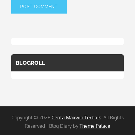
BLOGROLL
Copyright © 2026
Cerita Maxwin Terbaik
. All Rights
Reserved | Blog Diary by
Theme Palace