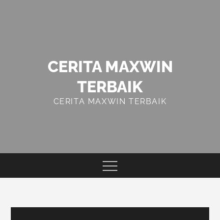
Skip
to
content
CERITA MAXWIN
TERBAIK
CERITA MAXWIN TERBAIK