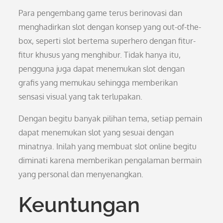
Para pengembang game terus berinovasi dan
menghadirkan slot dengan konsep yang out-of-the-
box, seperti slot bertema superhero dengan fitur-
fitur khusus yang menghibur. Tidak hanya itu,
pengguna juga dapat menemukan slot dengan
grafis yang memukau sehingga memberikan
sensasi visual yang tak terlupakan.
Dengan begitu banyak pilihan tema, setiap pemain
dapat menemukan slot yang sesuai dengan
minatnya. Inilah yang membuat slot online begitu
diminati karena memberikan pengalaman bermain
yang personal dan menyenangkan.
Keuntungan