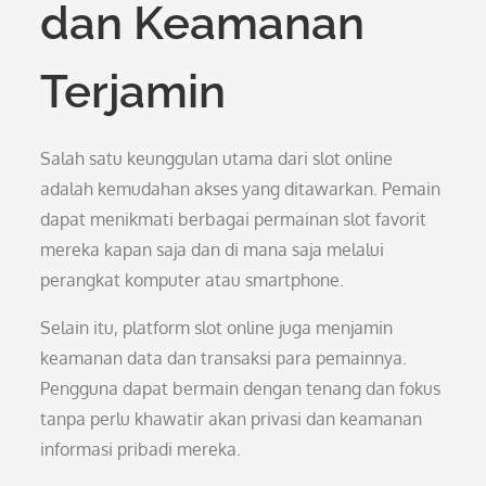
dan Keamanan
Terjamin
Salah satu keunggulan utama dari slot online
adalah kemudahan akses yang ditawarkan. Pemain
dapat menikmati berbagai permainan slot favorit
mereka kapan saja dan di mana saja melalui
perangkat komputer atau smartphone.
Selain itu, platform slot online juga menjamin
keamanan data dan transaksi para pemainnya.
Pengguna dapat bermain dengan tenang dan fokus
tanpa perlu khawatir akan privasi dan keamanan
informasi pribadi mereka.