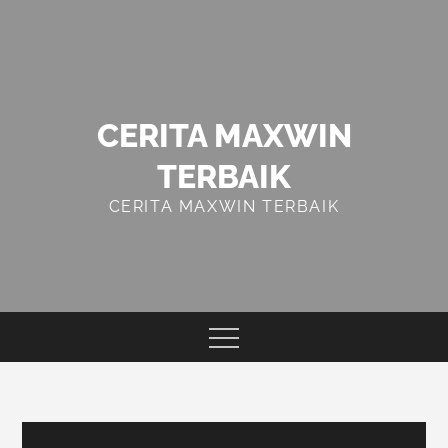
Skip
to
content
CERITA MAXWIN
TERBAIK
CERITA MAXWIN TERBAIK