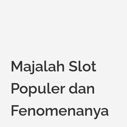
Majalah Slot
Populer dan
Fenomenanya