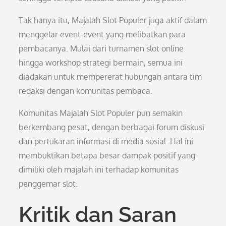
Tak hanya itu, Majalah Slot Populer juga aktif dalam
menggelar event-event yang melibatkan para
pembacanya. Mulai dari turnamen slot online
hingga workshop strategi bermain, semua ini
diadakan untuk mempererat hubungan antara tim
redaksi dengan komunitas pembaca.
Komunitas Majalah Slot Populer pun semakin
berkembang pesat, dengan berbagai forum diskusi
dan pertukaran informasi di media sosial. Hal ini
membuktikan betapa besar dampak positif yang
dimiliki oleh majalah ini terhadap komunitas
penggemar slot.
Kritik dan Saran