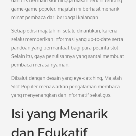
dan trik bermain slot hingga ulasan terkini tentang
game-game populer, majalah ini berhasil menarik
minat pembaca dari berbagai kalangan.
Setiap edisi majalah ini selalu dinantikan, karena
selalu memberikan informasi yang up-to-date serta
panduan yang bermanfaat bagi para pecinta slot.
Selain itu, gaya penulisannya yang santai membuat
pembaca merasa nyaman.
Dibalut dengan desain yang eye-catching, Majalah
Slot Populer menawarkan pengalaman membaca
yang menyenangkan dan informatif sekaligus.
Isi yang Menarik
dan Edukatif