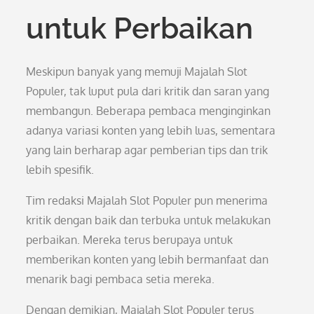
untuk Perbaikan
Meskipun banyak yang memuji Majalah Slot
Populer, tak luput pula dari kritik dan saran yang
membangun. Beberapa pembaca menginginkan
adanya variasi konten yang lebih luas, sementara
yang lain berharap agar pemberian tips dan trik
lebih spesifik.
Tim redaksi Majalah Slot Populer pun menerima
kritik dengan baik dan terbuka untuk melakukan
perbaikan. Mereka terus berupaya untuk
memberikan konten yang lebih bermanfaat dan
menarik bagi pembaca setia mereka.
Dengan demikian, Majalah Slot Populer terus