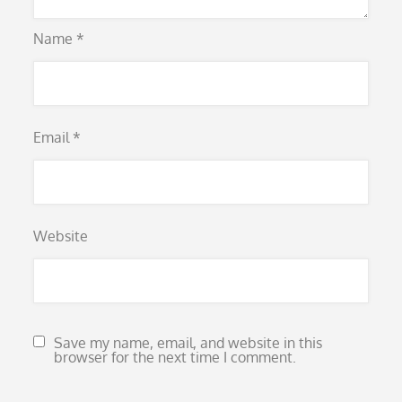
Name
*
Email
*
Website
Save my name, email, and website in this
browser for the next time I comment.