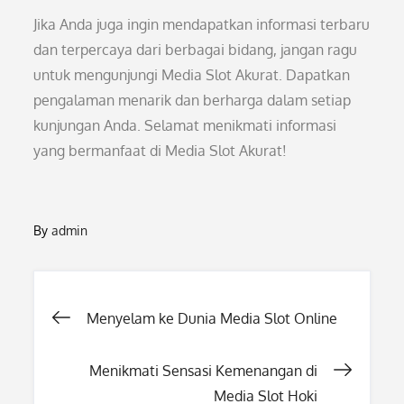
Jika Anda juga ingin mendapatkan informasi terbaru
dan terpercaya dari berbagai bidang, jangan ragu
untuk mengunjungi Media Slot Akurat. Dapatkan
pengalaman menarik dan berharga dalam setiap
kunjungan Anda. Selamat menikmati informasi
yang bermanfaat di Media Slot Akurat!
By
admin
Post
Menyelam ke Dunia Media Slot Online
navigation
Menikmati Sensasi Kemenangan di
Media Slot Hoki