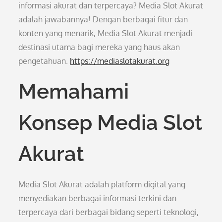
informasi akurat dan terpercaya? Media Slot Akurat
adalah jawabannya! Dengan berbagai fitur dan
konten yang menarik, Media Slot Akurat menjadi
destinasi utama bagi mereka yang haus akan
pengetahuan.
https://mediaslotakurat.org
Memahami
Konsep Media Slot
Akurat
Media Slot Akurat adalah platform digital yang
menyediakan berbagai informasi terkini dan
terpercaya dari berbagai bidang seperti teknologi,