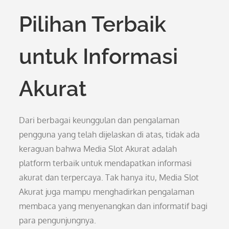
Pilihan Terbaik
untuk Informasi
Akurat
Dari berbagai keunggulan dan pengalaman
pengguna yang telah dijelaskan di atas, tidak ada
keraguan bahwa Media Slot Akurat adalah
platform terbaik untuk mendapatkan informasi
akurat dan terpercaya. Tak hanya itu, Media Slot
Akurat juga mampu menghadirkan pengalaman
membaca yang menyenangkan dan informatif bagi
para pengunjungnya.