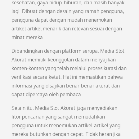
kesehatan, gaya hidup, hiburan, dan masih banyak
lagi. Dibuat dengan desain yang ramah pengguna,
pengguna dapat dengan mudah menemukan
artikel-artikel menarik dan relevan sesuai dengan
minat mereka.
Dibandingkan dengan platform serupa, Media Slot
Akurat memiliki keunggulan dalam menyajikan
konten-konten yang telah melalui proses kurasi dan
verifikasi secara ketat. Hal ini memastikan bahwa
informasi yang disajikan benar-benar akurat dan
dapat dipercaya oleh pembaca.
Selain itu, Media Slot Akurat juga menyediakan
fitur pencarian yang sangat memudahkan
pengguna untuk menemukan artikel-artikel yang
mereka butuhkan dengan cepat. Tidak heran jika