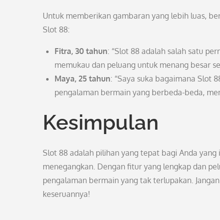
Untuk memberikan gambaran yang lebih luas, ber
Slot 88:
Fitra, 30 tahun
: “Slot 88 adalah salah satu pe
memukau dan peluang untuk menang besar sel
Maya, 25 tahun
: “Saya suka bagaimana Slot 
pengalaman bermain yang berbeda-beda, memb
Kesimpulan
Slot 88 adalah pilihan yang tepat bagi Anda yang
menegangkan. Dengan fitur yang lengkap dan p
pengalaman bermain yang tak terlupakan. Jangan
keseruannya!