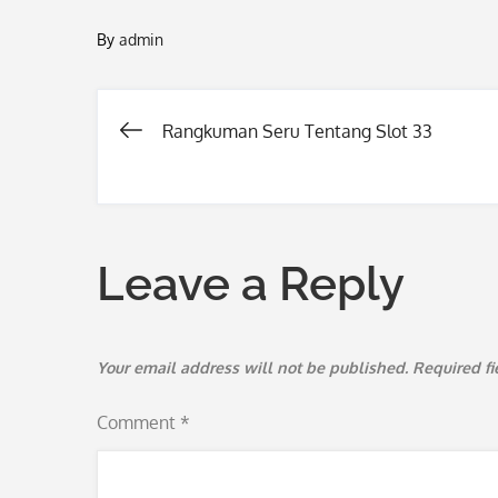
By
admin
Rangkuman Seru Tentang Slot 33
Post
navigation
Leave a Reply
Your email address will not be published.
Required f
Comment
*