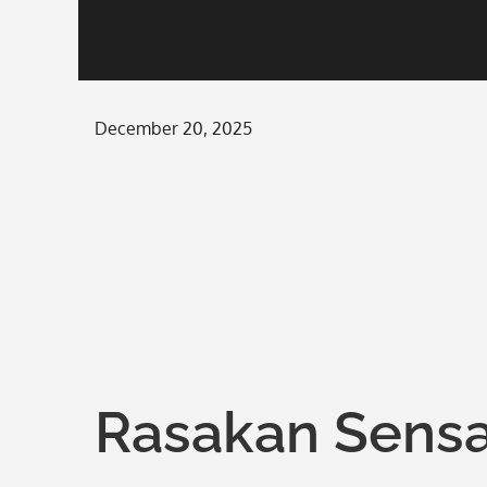
Posted
December 20, 2025
on
Rasakan Sensas