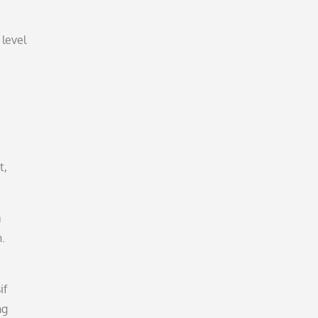
level
t,
a
.
if
ng