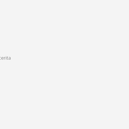
erita