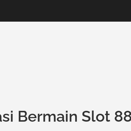
i Bermain Slot 88