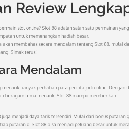
n Review Lengka
ermain slot online? Slot 88 adalah salah satu permainan yang
mpatan untuk memenangkan hadiah besar.
ita akan membahas secara mendalam tentang Slot 88, mulai da
nang. Simak terus!
ecara Mendalam
 menarik banyak perhatian para pecinta judi online. Dengan 
 dan beragam tema menarik, Slot 88 mampu memberikan
8 juga menjadi daya tarik tersendiri. Mulai dari bonus putaran g
setiap putaran di Slot 88 bisa menjadi peluang besar untuk mer