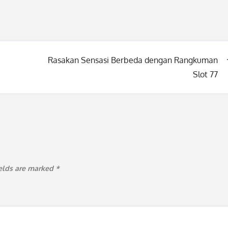
Rasakan Sensasi Berbeda dengan Rangkuman
Slot 77
ields are marked
*