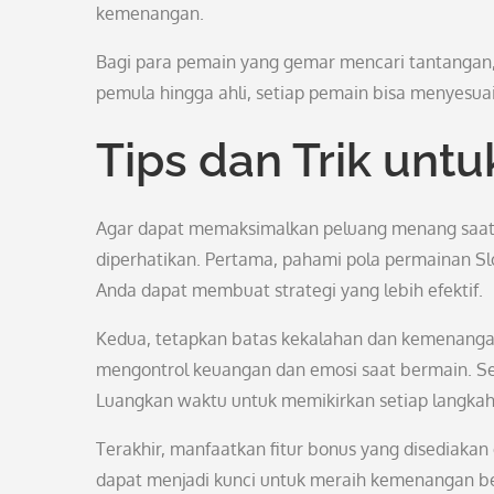
kemenangan.
Bagi para pemain yang gemar mencari tantangan, 
pemula hingga ahli, setiap pemain bisa menyesuai
Tips dan Trik unt
Agar dapat memaksimalkan peluang menang saat b
diperhatikan. Pertama, pahami pola permainan Sl
Anda dapat membuat strategi yang lebih efektif.
Kedua, tetapkan batas kekalahan dan kemenang
mengontrol keuangan dan emosi saat bermain. Sel
Luangkan waktu untuk memikirkan setiap langkah
Terakhir, manfaatkan fitur bonus yang disediakan o
dapat menjadi kunci untuk meraih kemenangan b