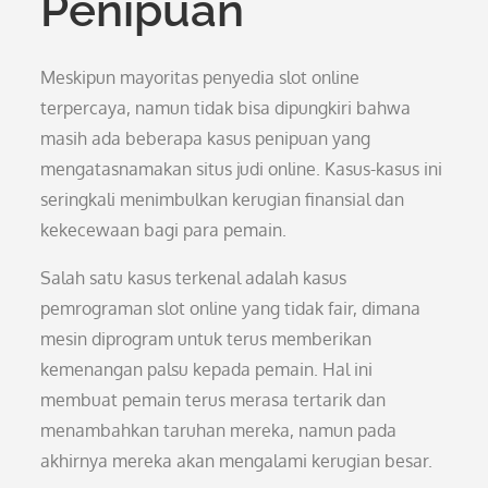
Penipuan
Meskipun mayoritas penyedia slot online
terpercaya, namun tidak bisa dipungkiri bahwa
masih ada beberapa kasus penipuan yang
mengatasnamakan situs judi online. Kasus-kasus ini
seringkali menimbulkan kerugian finansial dan
kekecewaan bagi para pemain.
Salah satu kasus terkenal adalah kasus
pemrograman slot online yang tidak fair, dimana
mesin diprogram untuk terus memberikan
kemenangan palsu kepada pemain. Hal ini
membuat pemain terus merasa tertarik dan
menambahkan taruhan mereka, namun pada
akhirnya mereka akan mengalami kerugian besar.