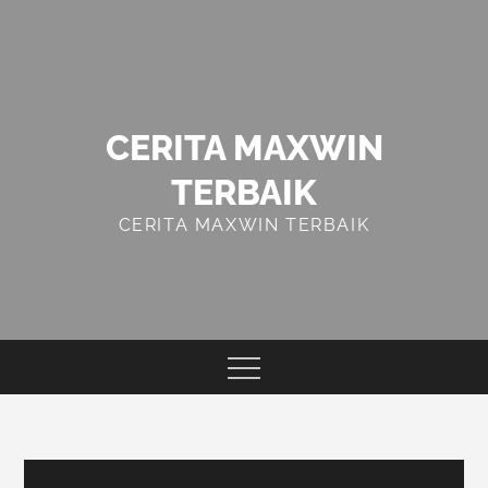
Skip
to
content
CERITA MAXWIN
TERBAIK
CERITA MAXWIN TERBAIK