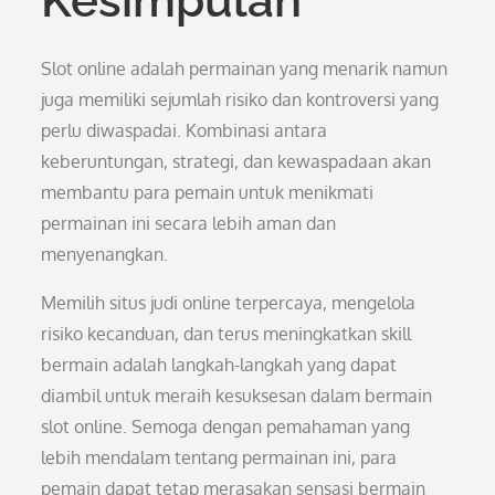
Kesimpulan
Slot online adalah permainan yang menarik namun
juga memiliki sejumlah risiko dan kontroversi yang
perlu diwaspadai. Kombinasi antara
keberuntungan, strategi, dan kewaspadaan akan
membantu para pemain untuk menikmati
permainan ini secara lebih aman dan
menyenangkan.
Memilih situs judi online terpercaya, mengelola
risiko kecanduan, dan terus meningkatkan skill
bermain adalah langkah-langkah yang dapat
diambil untuk meraih kesuksesan dalam bermain
slot online. Semoga dengan pemahaman yang
lebih mendalam tentang permainan ini, para
pemain dapat tetap merasakan sensasi bermain